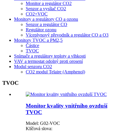
Monitor a regulátor CO2
Senzor a vysílač CO2
CO2+VOC
Monitory a regulátory CO a ozonu
Senzor a regulátor CO
Regulátor ozonu
Víceplynový převodník a regulátor CO a O3
Monitory TVOC a PM2,5
Částice
TVOC
Snímače a regulátory teploty a vlhkosti
VAV a termostat odolný proti orosení
Modul senzoru CO2
CO2 modul Telaire (Amphenol)
TVOC
Monitor kvality vnitřního ovzduší
TVOC
Model: G02-VOC
Klíčová slova: