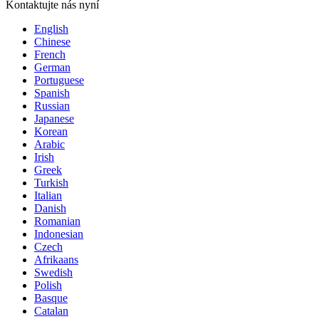
Kontaktujte nás nyní
English
Chinese
French
German
Portuguese
Spanish
Russian
Japanese
Korean
Arabic
Irish
Greek
Turkish
Italian
Danish
Romanian
Indonesian
Czech
Afrikaans
Swedish
Polish
Basque
Catalan