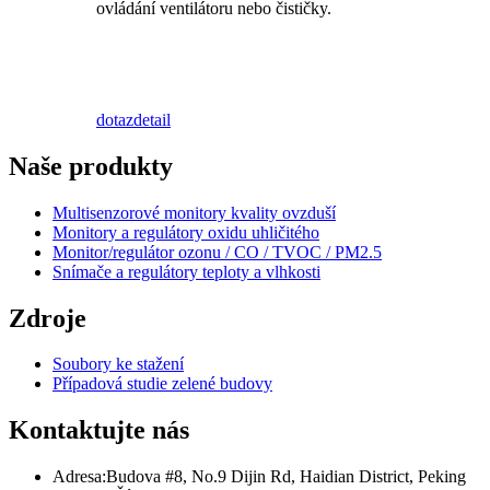
ovládání ventilátoru nebo čističky.
dotaz
detail
Naše produkty
Multisenzorové monitory kvality ovzduší
Monitory a regulátory oxidu uhličitého
Monitor/regulátor ozonu / CO / TVOC / PM2.5
Snímače a regulátory teploty a vlhkosti
Zdroje
Soubory ke stažení
Případová studie zelené budovy
Kontaktujte nás
Adresa:
Budova #8, No.9 Dijin Rd, Haidian District, Peking