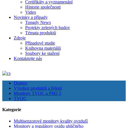
Certifikáty a vyznamenání
Historie společnosti
Video
Novinky a případy
Tongdy News
Projekty zelených budov
Témata produktů
Zdroje
Případové studie
Knihovna materiálů
Soubory ke stažení
Kontaktujte nás
Domov
Výrobce produktů a řešení
Monitory TVOC a PM2,5
TVOC
Kategorie
Multisenzorové monitory kvality ovzduší
Monitory a regulátory oxidu uhličitého