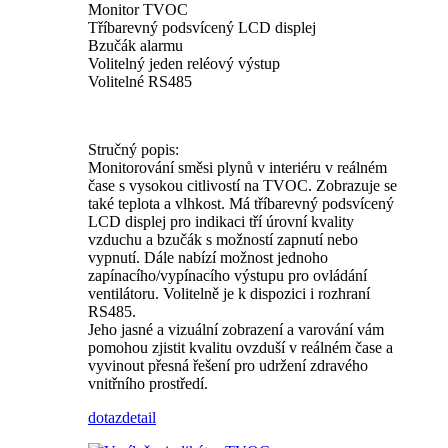
Monitor TVOC
Tříbarevný podsvícený LCD displej
Bzučák alarmu
Volitelný jeden reléový výstup
Volitelné RS485
Stručný popis:
Monitorování směsi plynů v interiéru v reálném
čase s vysokou citlivostí na TVOC. Zobrazuje se
také teplota a vlhkost. Má tříbarevný podsvícený
LCD displej pro indikaci tří úrovní kvality
vzduchu a bzučák s možností zapnutí nebo
vypnutí. Dále nabízí možnost jednoho
zapínacího/vypínacího výstupu pro ovládání
ventilátoru. Volitelně je k dispozici i rozhraní
RS485.
Jeho jasné a vizuální zobrazení a varování vám
pomohou zjistit kvalitu ovzduší v reálném čase a
vyvinout přesná řešení pro udržení zdravého
vnitřního prostředí.
dotaz
detail