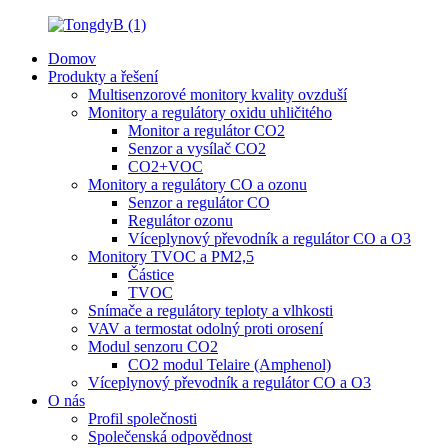
Domov
Produkty a řešení
Multisenzorové monitory kvality ovzduší
Monitory a regulátory oxidu uhličitého
Monitor a regulátor CO2
Senzor a vysílač CO2
CO2+VOC
Monitory a regulátory CO a ozonu
Senzor a regulátor CO
Regulátor ozonu
Víceplynový převodník a regulátor CO a O3
Monitory TVOC a PM2,5
Částice
TVOC
Snímače a regulátory teploty a vlhkosti
VAV a termostat odolný proti orosení
Modul senzoru CO2
CO2 modul Telaire (Amphenol)
Víceplynový převodník a regulátor CO a O3
O nás
Profil společnosti
Společenská odpovědnost