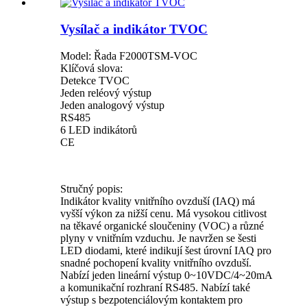
Vysílač a indikátor TVOC
Model: Řada F2000TSM-VOC
Klíčová slova:
Detekce TVOC
Jeden reléový výstup
Jeden analogový výstup
RS485
6 LED indikátorů
CE
Stručný popis:
Indikátor kvality vnitřního ovzduší (IAQ) má
vyšší výkon za nižší cenu. Má vysokou citlivost
na těkavé organické sloučeniny (VOC) a různé
plyny v vnitřním vzduchu. Je navržen se šesti
LED diodami, které indikují šest úrovní IAQ pro
snadné pochopení kvality vnitřního ovzduší.
Nabízí jeden lineární výstup 0~10VDC/4~20mA
a komunikační rozhraní RS485. Nabízí také
výstup s bezpotenciálovým kontaktem pro