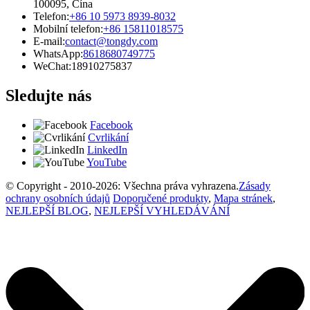
100095, Čína
Telefon:
+86 10 5973 8939-8032
Mobilní telefon:
+86 15811018575
E-mail:
contact@tongdy.com
WhatsApp:
8618680749775
WeChat:
18910275837
Sledujte nás
Facebook
Cvrlikání
LinkedIn
YouTube
© Copyright - 2010-2026: Všechna práva vyhrazena.
Zásady
ochrany osobních údajů
Doporučené produkty
,
Mapa stránek
,
NEJLEPŠÍ BLOG
,
NEJLEPŠÍ VYHLEDÁVÁNÍ