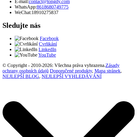
E-mail:
contact@tongdy.com
WhatsApp:
8618680749775
WeChat:
18910275837
Sledujte nás
Facebook
Cvrlikání
LinkedIn
YouTube
© Copyright - 2010-2026: Všechna práva vyhrazena.
Zásady
ochrany osobních údajů
Doporučené produkty
,
Mapa stránek
,
NEJLEPŠÍ BLOG
,
NEJLEPŠÍ VYHLEDÁVÁNÍ