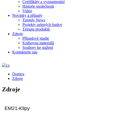
Certifikáty a vyznamenání
Historie společnosti
Video
Novinky a případy
Tongdy News
Projekty zelených budov
Témata produktů
Zdroje
Případové studie
Knihovna materiálů
Soubory ke stažení
Kontaktujte nás
Domov
Zdroje
Zdroje
EM21-Klipy