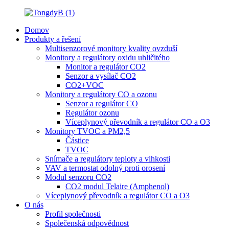
Domov
Produkty a řešení
Multisenzorové monitory kvality ovzduší
Monitory a regulátory oxidu uhličitého
Monitor a regulátor CO2
Senzor a vysílač CO2
CO2+VOC
Monitory a regulátory CO a ozonu
Senzor a regulátor CO
Regulátor ozonu
Víceplynový převodník a regulátor CO a O3
Monitory TVOC a PM2,5
Částice
TVOC
Snímače a regulátory teploty a vlhkosti
VAV a termostat odolný proti orosení
Modul senzoru CO2
CO2 modul Telaire (Amphenol)
Víceplynový převodník a regulátor CO a O3
O nás
Profil společnosti
Společenská odpovědnost