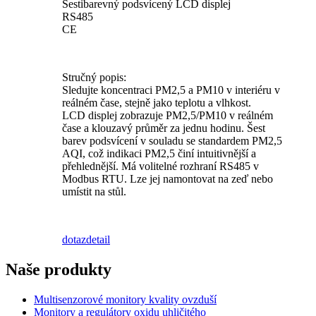
Šestibarevný podsvícený LCD displej
RS485
CE
Stručný popis:
Sledujte koncentraci PM2,5 a PM10 v interiéru v
reálném čase, stejně jako teplotu a vlhkost.
LCD displej zobrazuje PM2,5/PM10 v reálném
čase a klouzavý průměr za jednu hodinu. Šest
barev podsvícení v souladu se standardem PM2,5
AQI, což indikaci PM2,5 činí intuitivnější a
přehlednější. Má volitelné rozhraní RS485 v
Modbus RTU. Lze jej namontovat na zeď nebo
umístit na stůl.
dotaz
detail
Naše produkty
Multisenzorové monitory kvality ovzduší
Monitory a regulátory oxidu uhličitého