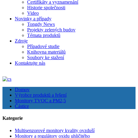
Certifikáty a vyznamenání
Historie společnosti
Video
Novinky a případy
Tongdy News
Projekty zelených budov
Témata produktů
Zdroje
Případové studie
Knihovna materiálů
Soubory ke stažení
Kontaktujte nás
Domov
Výrobce produktů a řešení
Monitory TVOC a PM2,5
Částice
Kategorie
Multisenzorové monitory kvality ovzduší
Monitory a regulátory oxidu uhličitého