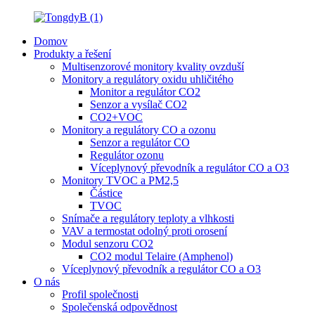
Domov
Produkty a řešení
Multisenzorové monitory kvality ovzduší
Monitory a regulátory oxidu uhličitého
Monitor a regulátor CO2
Senzor a vysílač CO2
CO2+VOC
Monitory a regulátory CO a ozonu
Senzor a regulátor CO
Regulátor ozonu
Víceplynový převodník a regulátor CO a O3
Monitory TVOC a PM2,5
Částice
TVOC
Snímače a regulátory teploty a vlhkosti
VAV a termostat odolný proti orosení
Modul senzoru CO2
CO2 modul Telaire (Amphenol)
Víceplynový převodník a regulátor CO a O3
O nás
Profil společnosti
Společenská odpovědnost