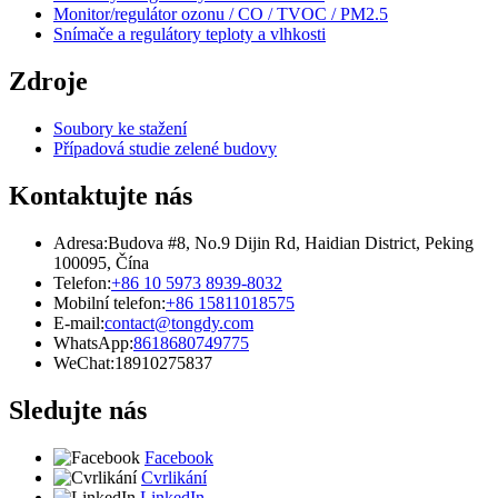
Monitor/regulátor ozonu / CO / TVOC / PM2.5
Snímače a regulátory teploty a vlhkosti
Zdroje
Soubory ke stažení
Případová studie zelené budovy
Kontaktujte nás
Adresa:
Budova #8, No.9 Dijin Rd, Haidian District, Peking
100095, Čína
Telefon:
+86 10 5973 8939-8032
Mobilní telefon:
+86 15811018575
E-mail:
contact@tongdy.com
WhatsApp:
8618680749775
WeChat:
18910275837
Sledujte nás
Facebook
Cvrlikání
LinkedIn