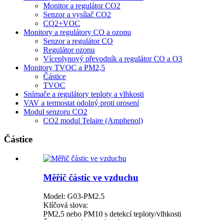
Monitor a regulátor CO2
Senzor a vysílač CO2
CO2+VOC
Monitory a regulátory CO a ozonu
Senzor a regulátor CO
Regulátor ozonu
Víceplynový převodník a regulátor CO a O3
Monitory TVOC a PM2,5
Částice
TVOC
Snímače a regulátory teploty a vlhkosti
VAV a termostat odolný proti orosení
Modul senzoru CO2
CO2 modul Telaire (Amphenol)
Částice
Měřič částic ve vzduchu
Model: G03-PM2.5
Klíčová slova:
PM2,5 nebo PM10 s detekcí teploty/vlhkosti