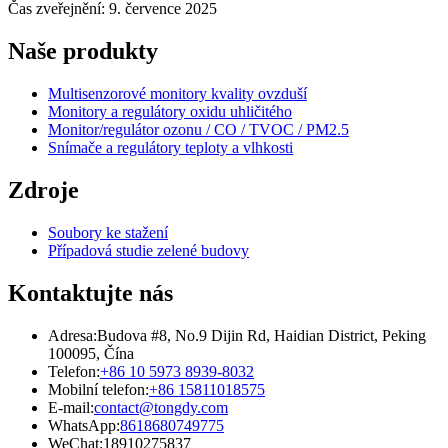
Čas zveřejnění: 9. července 2025
Naše produkty
Multisenzorové monitory kvality ovzduší
Monitory a regulátory oxidu uhličitého
Monitor/regulátor ozonu / CO / TVOC / PM2.5
Snímače a regulátory teploty a vlhkosti
Zdroje
Soubory ke stažení
Případová studie zelené budovy
Kontaktujte nás
Adresa:
Budova #8, No.9 Dijin Rd, Haidian District, Peking
100095, Čína
Telefon:
+86 10 5973 8939-8032
Mobilní telefon:
+86 15811018575
E-mail:
contact@tongdy.com
WhatsApp:
8618680749775
WeChat:
18910275837