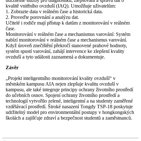
udržitelné služby pro diagnostiku, zlepšování a správu dat o
kvalitě vnitřního ovzduší (IAQ). Umožňuje uživatelům:
1. Zobrazte data v reálném čase a historická data.
2. Proveďte porovnání a analýzu dat.
Učitelé i rodiče mají přístup k datům z monitorování v reálném
čase.
Monitorování v reálném čase a mechanismus varování: Systém
nabízí monitorování v reálném čase a mechanismus varování.
Když úroveň znečištění překročí stanovené prahové hodnoty,
systém spustí varování, zahájí intervence ke zlepšení kvality
ovzduší a tyto události zaznamená a dokumentuje.
Závěr
„Projekt inteligentního monitorování kvality ovzduší“ v
městském kampusu AIA nejen zlepšuje kvalitu ovzduší v
kampusu, ale také integruje principy ochrany životního prostředí
do učebních osnov. Spojení ochrany životního prostředí a
technologií vytvořilo zelené, inteligentní a na studenty zaměřené
vzdělávací prostředí. Široké nasazení Tongdy TSP-18 poskytuje
udržitelný model pro environmentální postupy v hongkongských
školách a zajišťuje zdraví a bezpečnost studentů a zaměstnanců.