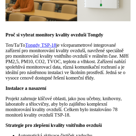
Proč si vybrat monitory kvality ovzduší Tongdy
Ten/Ta/To
Tongdy TSP-18
je víceparametrové integrované
zařízení pro monitorování kvality ovzduší, navržené speciálně
pro monitorování kvality vnitřního ovzduší v reálném čase. Měří
PM2,5, PM10, CO2, TVOC, teplotu a vlhkost. Zařízení nabízí
spolehlivá monitorovací data, různá komunikační rozhraní a je
ideální pro nástěnnou instalaci ve školním prostředí. Jedná se o
vysoce cenově dostupné řešení komerční třídy.
Instalace a nasazení
Projekt zahrnuje klíčové oblasti, jako jsou učebny, knihovny,
laboratoře a tělocvičny, aby bylo zajištěno komplexní
monitorování kvality ovzduší. Celkem bylo instalováno 78
monitorů kvality ovzduší TSP-18.
Strategie pro zlepšení kvality vnitřního ovzduší
Automatická aktivace čističek vzduchu