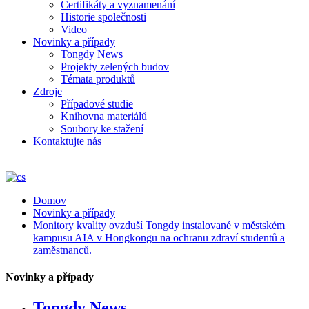
Certifikáty a vyznamenání
Historie společnosti
Video
Novinky a případy
Tongdy News
Projekty zelených budov
Témata produktů
Zdroje
Případové studie
Knihovna materiálů
Soubory ke stažení
Kontaktujte nás
Domov
Novinky a případy
Monitory kvality ovzduší Tongdy instalované v městském
kampusu AIA v Hongkongu na ochranu zdraví studentů a
zaměstnanců.
Novinky a případy
Tongdy News