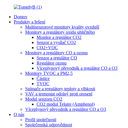
Domov
Produkty a řešení
Multisenzorové monitory kvality ovzduší
Monitory a regulátory oxidu uhličitého
Monitor a regulátor CO2
Senzor a vysílač CO2
CO2+VOC
Monitory a regulátory CO a ozonu
Senzor a regulátor CO
Regulátor ozonu
Víceplynový převodník a regulátor CO a O3
Monitory TVOC a PM2,5
Částice
TVOC
Snímače a regulátory teploty a vlhkosti
VAV a termostat odolný proti orosení
Modul senzoru CO2
CO2 modul Telaire (Amphenol)
Víceplynový převodník a regulátor CO a O3
O nás
Profil společnosti
Společenská odpovědnost