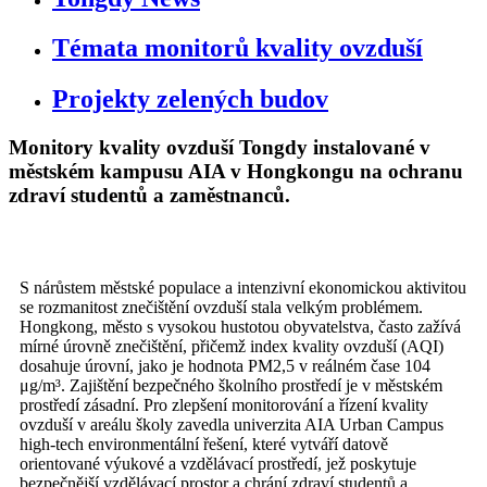
Témata monitorů kvality ovzduší
Projekty zelených budov
Monitory kvality ovzduší Tongdy instalované v
městském kampusu AIA v Hongkongu na ochranu
zdraví studentů a zaměstnanců.
S nárůstem městské populace a intenzivní ekonomickou aktivitou
se rozmanitost znečištění ovzduší stala velkým problémem.
Hongkong, město s vysokou hustotou obyvatelstva, často zažívá
mírné úrovně znečištění, přičemž index kvality ovzduší (AQI)
dosahuje úrovní, jako je hodnota PM2,5 v reálném čase 104
μg/m³. Zajištění bezpečného školního prostředí je v městském
prostředí zásadní. Pro zlepšení monitorování a řízení kvality
ovzduší v areálu školy zavedla univerzita AIA Urban Campus
high-tech environmentální řešení, které vytváří datově
orientované výukové a vzdělávací prostředí, jež poskytuje
bezpečnější vzdělávací prostor a chrání zdraví studentů a