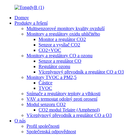
Domov
Produkty a řešení
Multisenzorové monitory kvality ovzduší
Monitory a regulátory oxidu uhličitého
Monitor a regulátor CO2
Senzor a vysílač CO2
CO2+VOC
Monitory a regulátory CO a ozonu
Senzor a regulátor CO
Regulátor ozonu
Víceplynový převodník a regulátor CO a O3
Monitory TVOC a PM2,5
Částice
TVOC
Snímače a regulátory teploty a vlhkosti
VAV a termostat odolný proti orosení
Modul senzoru CO2
CO2 modul Telaire (Amphenol)
Víceplynový převodník a regulátor CO a O3
O nás
Profil společnosti
Společenská odpovědnost