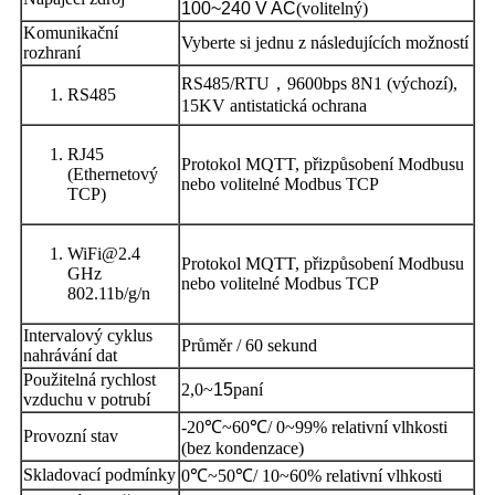
100~240 V AC
(volitelný)
Komunikační
Vyberte si jednu z následujících možností
rozhraní
RS485/RTU
，
9600bps 8N1 (výchozí),
RS485
15KV antistatická ochrana
RJ45
Protokol MQTT, přizpůsobení Modbusu
(Ethernetový
nebo volitelné Modbus TCP
TCP)
WiFi@2.4
Protokol MQTT, přizpůsobení Modbusu
GHz
nebo volitelné Modbus TCP
802.11b/g/n
Intervalový cyklus
Průměr / 60 sekund
nahrávání dat
Použitelná rychlost
2,0~
15
paní
vzduchu v potrubí
-20℃~60℃/ 0~99% relativní vlhkosti
Provozní stav
(bez kondenzace)
Skladovací podmínky
0℃~50℃/ 10~60% relativní vlhkosti