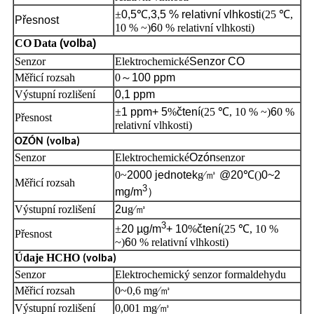
±
0,5
℃,
3,5 % relativní vlhkosti
(25 ℃,
Přesnost
10 % ~)
6
0 % relativní vlhkosti)
CO
Data
(volba)
Senzor
Elektrochemické
Senzor CO
Měřicí rozsah
0
～
100 ppm
Výstupní rozlišení
0,1 ppm
±
1 ppm+
5
%
čtení
(25 ℃, 10 % ~)
6
0 %
Přesnost
relativní vlhkosti)
OZÓN
(volba)
Senzor
Elektrochemické
Ozón
senzor
0~
2000 jednotek
g∕
㎥
@20
℃
()
0~2
Měřicí rozsah
3
mg/m
）
Výstupní rozlišení
2u
g∕
㎥
3
±
20 µg/
m
+
10
%
čtení
(25 ℃, 10 %
Přesnost
~)
6
0 % relativní vlhkosti)
Údaje HCHO
(volba)
Senzor
Elektrochemický senzor formaldehydu
Měřicí rozsah
0~0,6 mg∕
㎥
Výstupní rozlišení
0,001 mg∕
㎥