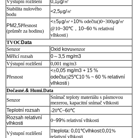
Výstupní rozlišení
0,1
μ
g/
㎥
Stabilita nulového
<2,5
μ
g/
㎥
bodu
<
±
5
μ
g/
㎥+
10
% odečtu
()
0~300
μ
g/
㎥
PM2,5
Přesnost
@10~
30
℃
，
10
~
6
0 % relativní
(průměr za hodinu)
vlhkosti
）
TVOC
Data
Senzor
Oxid kovu
senzor
Měřicí rozsah
0
～
3,5 mg/m3
Výstupní rozlišení
0,001 mg/m3
<
±
0,05 mg/m3 + 15 %
Přesnost
odečtu
()
25
℃
10 % ~ 60 % relativní
vlhkosti
）
Dočasné
.&
Humi
.
Data
Snímač teploty materiálu s pásmovou
Senzor
mezerou, kapacitní snímač vlhkosti
Teplotní rozsah
-
2
0℃~
6
0℃
Rozsah relativní
0~
99
% relativní vlhkosti
vlhkosti
T
teplota: 0,01
℃
vlhkost:
0,01
%
Výstupní rozlišení
relativní vlhkosti