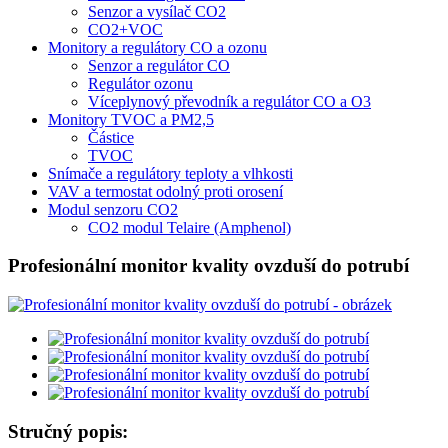
Senzor a vysílač CO2
CO2+VOC
Monitory a regulátory CO a ozonu
Senzor a regulátor CO
Regulátor ozonu
Víceplynový převodník a regulátor CO a O3
Monitory TVOC a PM2,5
Částice
TVOC
Snímače a regulátory teploty a vlhkosti
VAV a termostat odolný proti orosení
Modul senzoru CO2
CO2 modul Telaire (Amphenol)
Profesionální monitor kvality ovzduší do potrubí
Stručný popis: