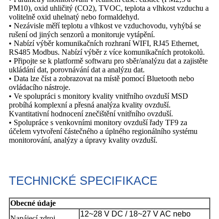
PM10), oxid uhličitý (CO2), TVOC, teplota a vlhkost vzduchu a
volitelně oxid uhelnatý nebo formaldehyd.
• Nezávisle měří teplotu a vlhkost ve vzduchovodu, vyhýbá se
rušení od jiných senzorů a monitoruje vytápění.
• Nabízí výběr komunikačních rozhraní WIFI, RJ45 Ethernet,
RS485 Modbus. Nabízí výběr z více komunikačních protokolů.
• Připojte se k platformě softwaru pro sběr/analýzu dat a zajistěte
ukládání dat, porovnávání dat a analýzu dat.
• Data lze číst a zobrazovat na místě pomocí Bluetooth nebo
ovládacího nástroje.
• Ve spolupráci s monitory kvality vnitřního ovzduší MSD
probíhá komplexní a přesná analýza kvality ovzduší.
Kvantitativní hodnocení znečištění vnitřního ovzduší.
• Spolupráce s venkovními monitory ovzduší řady TF9 za
účelem vytvoření částečného a úplného regionálního systému
monitorování, analýzy a úpravy kvality ovzduší.
TECHNICKÉ SPECIFIKACE
Obecné údaje
12~28 V DC / 18~27 V AC nebo
Napájecí zdroj