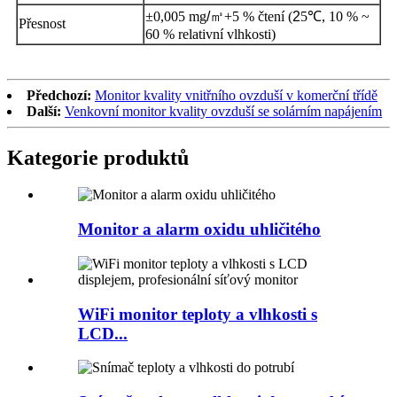
±0,005 mg
/
㎥
+5 % čtení (
2
5℃, 10 % ~
Přesnost
60 % relativní vlhkosti)
Předchozí:
Monitor kvality vnitřního ovzduší v komerční třídě
Další:
Venkovní monitor kvality ovzduší se solárním napájením
Kategorie produktů
Monitor a alarm oxidu uhličitého
WiFi monitor teploty a vlhkosti s
LCD...