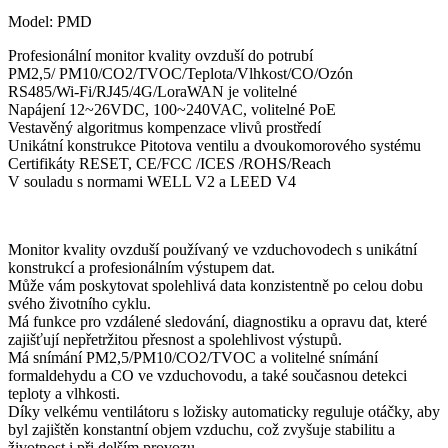
Model: PMD
Profesionální monitor kvality ovzduší do potrubí
PM2,5/ PM10/CO2/TVOC/Teplota/Vlhkost/CO/Ozón
RS485/Wi-Fi/RJ45/4G/LoraWAN je volitelné
Napájení 12~26VDC, 100~240VAC, volitelné PoE
Vestavěný algoritmus kompenzace vlivů prostředí
Unikátní konstrukce Pitotova ventilu a dvoukomorového systému
Certifikáty RESET, CE/FCC /ICES /ROHS/Reach
V souladu s normami WELL V2 a LEED V4
Monitor kvality ovzduší používaný ve vzduchovodech s unikátní
konstrukcí a profesionálním výstupem dat.
Může vám poskytovat spolehlivá data konzistentně po celou dobu
svého životního cyklu.
Má funkce pro vzdálené sledování, diagnostiku a opravu dat, které
zajišťují nepřetržitou přesnost a spolehlivost výstupů.
Má snímání PM2,5/PM10/CO2/TVOC a volitelné snímání
formaldehydu a CO ve vzduchovodu, a také současnou detekci
teploty a vlhkosti.
Díky velkému ventilátoru s ložisky automaticky reguluje otáčky, aby
byl zajištěn konstantní objem vzduchu, což zvyšuje stabilitu a
životnost i při delším provozu.