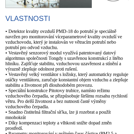
VLASTNOSTI
• Detektor kvality ovzduší PMD-18 do potrubí je speciálně
navržen pro monitorování víceparametrové kvality ovzduší ve
vzduchovodu, který je instalován ve větracím potrubí nebo
potrubí pro odvod vzduchu.
• Vestavěný senzorový modul využívá patentovaný datový
algoritmus společnosti Tongdy s uzavřenou konstrukcí z litého
hliníku. Zajišťuje stabilitu, vzduchovou uzavřenost a stínění a
výrazně zlepšuje odolnost proti rušení.
• Vestavěný velký ventilátor s ložisky, který automaticky reguluje
otáčky ventilátoru, zaručuje konstantní objem vzduchu a zlepšuje
stabilitu a životnost při dlouhodobém provozu.
• Speciální konstrukce Pitotovy trubice, namísto režimu
vzduchového čerpadla, se přizpůsobuje širšímu rozsahu rychlostí
větru. Pro delší životnost a bez nutnosti časté výměny
vzduchového čerpadla.
• Snadno čistitelná filtrační síťka, lze ji rozebrat a použít
mnohokrát
• Díky kompenzaci teploty a vlhkosti snižte dopad změn
prostředí.
• Parametry monitorování v reálném čase: částice (PM2,5 a