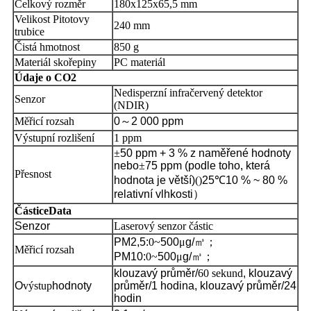
Celkový rozměr
180x125x65,5 mm
Velikost Pitotovy
240 mm
trubice
Čistá hmotnost
850 g
Materiál skořepiny
PC materiál
Údaje o CO2
Nedisperzní infračervený detektor
Senzor
(NDIR)
Měřicí rozsah
0
～
2 000 ppm
Výstupní rozlišení
1 ppm
±
50 ppm + 3 % z naměřené hodnoty
nebo
±
75 ppm (podle toho, která
Přesnost
hodnota je větší)
()
25
℃
10 % ~ 80 %
relativní vlhkosti
）
Částice
Data
Senzor
Laserový senzor částic
PM2,5:
0~
500
μ
g/
㎥
；
Měřicí rozsah
PM10:
0~
500
μ
g/
㎥；
klouzavý průměr/
60 sekund
, klouzavý
O
výstup
hodnoty
průměr/1 hodina, klouzavý průměr/24
hodin