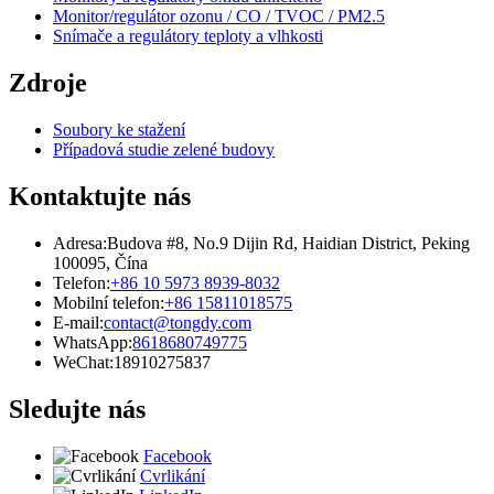
Monitor/regulátor ozonu / CO / TVOC / PM2.5
Snímače a regulátory teploty a vlhkosti
Zdroje
Soubory ke stažení
Případová studie zelené budovy
Kontaktujte nás
Adresa:
Budova #8, No.9 Dijin Rd, Haidian District, Peking
100095, Čína
Telefon:
+86 10 5973 8939-8032
Mobilní telefon:
+86 15811018575
E-mail:
contact@tongdy.com
WhatsApp:
8618680749775
WeChat:
18910275837
Sledujte nás
Facebook
Cvrlikání