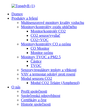
Domov
Produkty a řešení
Multisenzorové monitory kvality vzduchu
Monitory/kontroléry oxidu uhličitého
Monitor/kontrolér CO2
CO2 senzor/vysílač
CO2+VOC
Monitory/kontroléry CO a ozónu
CO Monitor
Monitor ozónu
Monitory TVOC a PM2.5
Částice
TVOC
Senzory/regulátory teploty a vlhkosti
VAV a termostat odolný proti rosení
Modul senzoru CO2
Modul CO2 Telaire (Amphenol)
O nás
Profil společnosti
Společenská odpovědnost
Certifikáty a čest
Historie společnosti