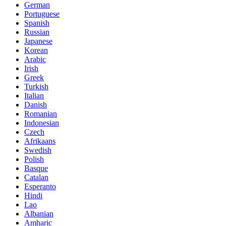
German
Portuguese
Spanish
Russian
Japanese
Korean
Arabic
Irish
Greek
Turkish
Italian
Danish
Romanian
Indonesian
Czech
Afrikaans
Swedish
Polish
Basque
Catalan
Esperanto
Hindi
Lao
Albanian
Amharic