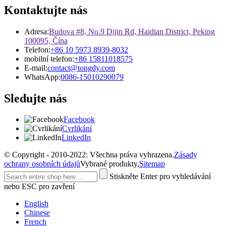
Kontaktujte nás
Adresa:
Budova #8, No.9 Dijin Rd, Haidian District, Peking
100095, Čína
Telefon:
+86 10 5973 8939-8032
mobilní telefon:
+86 15811018575
E-mail:
contact@tongdy.com
WhatsApp:
0086-15010290079
Sledujte nás
Facebook
Cvrlikání
LinkedIn
© Copyright - 2010-2022: Všechna práva vyhrazena.
Zásady
ochrany osobních údajů
Vybrané produkty,
Sitemap
Stiskněte Enter pro vyhledávání
nebo ESC pro zavření
English
Chinese
French