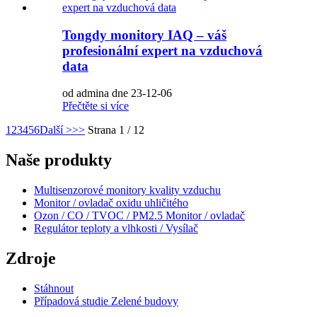
Tongdy monitory IAQ – váš
profesionální expert na vzduchová
data
od admina dne 23-12-06
Přečtěte si více
1
2
3
4
5
6
Další >
>>
Strana 1 / 12
Naše produkty
Multisenzorové monitory kvality vzduchu
Monitor / ovladač oxidu uhličitého
Ozon / CO / TVOC / PM2.5 Monitor / ovladač
Regulátor teploty a vlhkosti / Vysílač
Zdroje
Stáhnout
Případová studie Zelené budovy