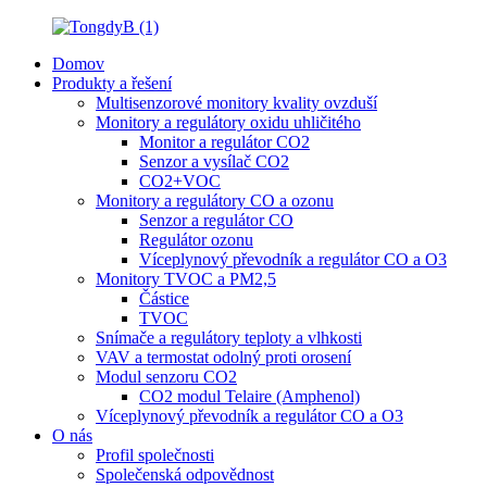
Domov
Produkty a řešení
Multisenzorové monitory kvality ovzduší
Monitory a regulátory oxidu uhličitého
Monitor a regulátor CO2
Senzor a vysílač CO2
CO2+VOC
Monitory a regulátory CO a ozonu
Senzor a regulátor CO
Regulátor ozonu
Víceplynový převodník a regulátor CO a O3
Monitory TVOC a PM2,5
Částice
TVOC
Snímače a regulátory teploty a vlhkosti
VAV a termostat odolný proti orosení
Modul senzoru CO2
CO2 modul Telaire (Amphenol)
Víceplynový převodník a regulátor CO a O3
O nás
Profil společnosti
Společenská odpovědnost