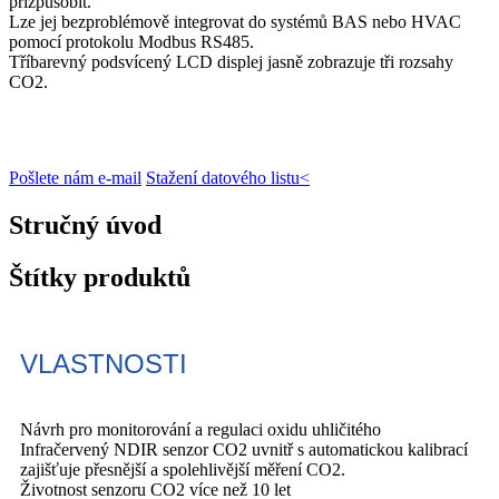
přizpůsobit.
Lze jej bezproblémově integrovat do systémů BAS nebo HVAC
pomocí protokolu Modbus RS485.
Tříbarevný podsvícený LCD displej jasně zobrazuje tři rozsahy
CO2.
Pošlete nám e-mail
Stažení datového listu<
Stručný úvod
Štítky produktů
VLASTNOSTI
Návrh pro monitorování a regulaci oxidu uhličitého
Infračervený NDIR senzor CO2 uvnitř s automatickou kalibrací
zajišťuje přesnější a spolehlivější měření CO2.
Životnost senzoru CO2 více než 10 let