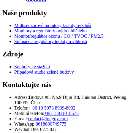
Naše produkty
Multisenzorové monitory kvality ovzduší
Monitory a regulátory oxidu uhličitého
Monitor/regulátor ozonu / CO / TVOC / PM2.5
Snímače a regulátory teploty a vlhkosti
Zdroje
Soubory ke stažení
Případová studie zelené budovy
Kontaktujte nás
Adresa:
Budova #8, No.9 Dijin Rd, Haidian District, Peking
100095, Čína
Telefon:
+86 10 5973 8939-8032
Mobilní telefon:
+86 15811018575
E-mail:
contact@tongdy.com
WhatsApp:
8618680749775
WeChat:
18910275837