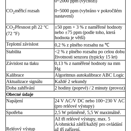
0~2000 ppm (výchozí)
CO
měřicí rozsah
0~5000 ppm (vybráno v pokročilém
2
nastavení)
CO
Přesnost při 22 °C
±50 ppm + 3 % z naměřené hodnoty
2
nebo ±75 ppm (podle toho, která
(72 °F)
hodnota je větší)
Teplotní závislost
0,2 % z plného rozsahu na ℃
Stabilita
<2 % z plného rozsahu po celou dobu
životnosti senzoru (typicky 15 let)
Závislost na tlaku
0,13 % z naměřené hodnoty na mm
Hg
Kalibrace
Algoritmus autokalibrace ABC Logic
Aktualizace signálu
Každé 2 sekundy
Doba zahřívání
2 hodiny (poprvé) / 2 minuty (provoz)
Obecné údaje
Napájení
24 V AC/V DC nebo 100~230 V AC
(pro reléové výstupy)
Spotřeba
2,5 W průměrně, 5,5 W maximálně.
Až tři reléové výstupy, max. 5
A/ohmická zátěž/každý pro ovládání
Reléový výstup
až tří zařízení.