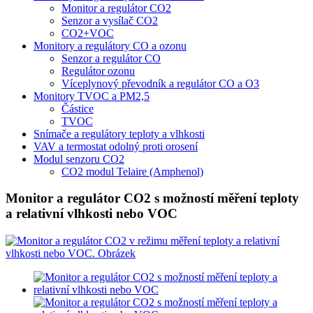
Monitor a regulátor CO2
Senzor a vysílač CO2
CO2+VOC
Monitory a regulátory CO a ozonu
Senzor a regulátor CO
Regulátor ozonu
Víceplynový převodník a regulátor CO a O3
Monitory TVOC a PM2,5
Částice
TVOC
Snímače a regulátory teploty a vlhkosti
VAV a termostat odolný proti orosení
Modul senzoru CO2
CO2 modul Telaire (Amphenol)
Monitor a regulátor CO2 s možností měření teploty
a relativní vlhkosti nebo VOC