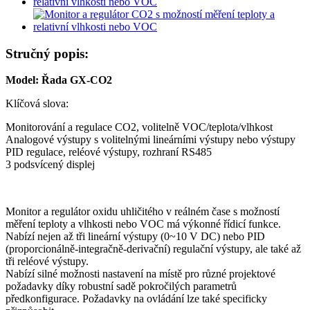
Stručný popis:
Model: Řada GX-CO2
Klíčová slova:
Monitorování a regulace CO2, volitelně VOC/teplota/vlhkost
Analogové výstupy s volitelnými lineárními výstupy nebo výstupy
PID regulace, reléové výstupy, rozhraní RS485
3 podsvícený displej
Monitor a regulátor oxidu uhličitého v reálném čase s možností
měření teploty a vlhkosti nebo VOC má výkonné řídicí funkce.
Nabízí nejen až tři lineární výstupy (0~10 V DC) nebo PID
(proporcionálně-integračně-derivační) regulační výstupy, ale také až
tři reléové výstupy.
Nabízí silné možnosti nastavení na místě pro různé projektové
požadavky díky robustní sadě pokročilých parametrů
předkonfigurace. Požadavky na ovládání lze také specificky