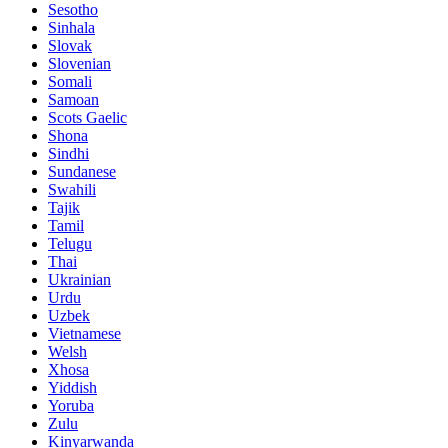
Sesotho
Sinhala
Slovak
Slovenian
Somali
Samoan
Scots Gaelic
Shona
Sindhi
Sundanese
Swahili
Tajik
Tamil
Telugu
Thai
Ukrainian
Urdu
Uzbek
Vietnamese
Welsh
Xhosa
Yiddish
Yoruba
Zulu
Kinyarwanda