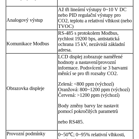
Až tři lineární výstupy 0~10 V DC
nebo PID regulační výstupy pro
Analogový výstup
CO2, teplotu a relativní vlhkost (nebo
TVOC)
RS-485 s protokolem Modbus,
rychlost 19200 bps, antistatická
Komunikace Modbus
ochrana 15 kV, nezávislá základní
adresa.
LCD displej zobrazuje naměřené
hodnoty a nastavení/provozní
informace. Podsvícení se 3 barvami
měnící se pro tři rozsahy CO2.
Zelená: <800 ppm (výchozí)
Obrazovka displeje
Oranžová: 800~1200 ppm (výchozí)
Červená: >1200 ppm (výchozí)
Body změny barvy lze nastavit
pomocí pokročilých parametrů
nebo RS485.
Provozní podmínky
0~50℃; 0~95% relativní vlhkosti,