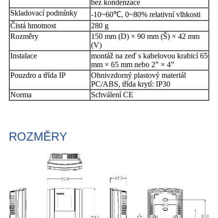
bez kondenzace
Skladovací podmínky
-10~60℃, 0~80% relativní vlhkosti
Čistá hmotnost
280 g
Rozměry
150 mm (D) × 90 mm (Š) × 42 mm
(V)
Instalace
montáž na zeď s kabelovou krabicí 65
mm × 65 mm nebo 2” × 4”
Pouzdro a třída IP
Ohnivzdorný plastový materiál
PC/ABS, třída krytí: IP30
Norma
Schválení CE
ROZMĚRY