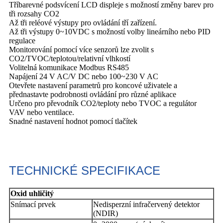
Tříbarevné podsvícení LCD displeje s možností změny barev pro
tři rozsahy CO2
Až tři reléové výstupy pro ovládání tří zařízení.
Až tři výstupy 0~10VDC s možností volby lineárního nebo PID
regulace
Monitorování pomocí více senzorů lze zvolit s
CO2/TVOC/teplotou/relativní vlhkostí
Volitelná komunikace Modbus RS485
Napájení 24 V AC/V DC nebo 100~230 V AC
Otevřete nastavení parametrů pro koncové uživatele a
přednastavte podrobnosti ovládání pro různé aplikace
Určeno pro převodník CO2/teploty nebo TVOC a regulátor
VAV nebo ventilace.
Snadné nastavení hodnot pomocí tlačítek
TECHNICKÉ SPECIFIKACE
Oxid uhličitý
Snímací prvek
Nedisperzní infračervený detektor
(NDIR)