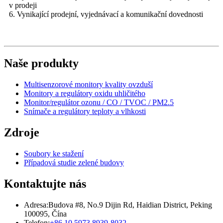
v prodeji
6. Vynikající prodejní, vyjednávací a komunikační dovednosti
Naše produkty
Multisenzorové monitory kvality ovzduší
Monitory a regulátory oxidu uhličitého
Monitor/regulátor ozonu / CO / TVOC / PM2.5
Snímače a regulátory teploty a vlhkosti
Zdroje
Soubory ke stažení
Případová studie zelené budovy
Kontaktujte nás
Adresa:
Budova #8, No.9 Dijin Rd, Haidian District, Peking
100095, Čína
Telefon:
+86 10 5973 8939-8032