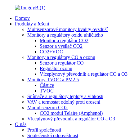
Domov
Produkty a řešení
Multisenzorové monitory kvality ovzduší
Monitory a regulátory oxidu uhličitého
Monitor a regulátor CO2
Senzor a vysílač CO2
CO2+VOC
Monitory a regulátory CO a ozonu
Senzor a regulátor CO
Regulátor ozonu
Víceplynový převodník a regulátor CO a O3
Monitory TVOC a PM2,5
Částice
TVOC
Snímače a regulátory teploty a vlhkosti
VAV a termostat odolný proti orosení
Modul senzoru CO2
CO2 modul Telaire (Amphenol)
Víceplynový převodník a regulátor CO a O3
O nás
Profil společnosti
Společenská odpovědnost