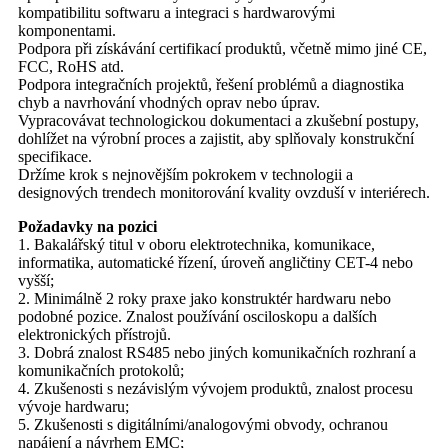
kompatibilitu softwaru a integraci s hardwarovými
komponentami.
Podpora při získávání certifikací produktů, včetně mimo jiné CE,
FCC, RoHS atd.
Podpora integračních projektů, řešení problémů a diagnostika
chyb a navrhování vhodných oprav nebo úprav.
Vypracovávat technologickou dokumentaci a zkušební postupy,
dohlížet na výrobní proces a zajistit, aby splňovaly konstrukční
specifikace.
Držíme krok s nejnovějším pokrokem v technologii a
designových trendech monitorování kvality ovzduší v interiérech.
Požadavky na pozici
1. Bakalářský titul v oboru elektrotechnika, komunikace,
informatika, automatické řízení, úroveň angličtiny CET-4 nebo
vyšší;
2. Minimálně 2 roky praxe jako konstruktér hardwaru nebo
podobné pozice. Znalost používání osciloskopu a dalších
elektronických přístrojů.
3. Dobrá znalost RS485 nebo jiných komunikačních rozhraní a
komunikačních protokolů;
4. Zkušenosti s nezávislým vývojem produktů, znalost procesu
vývoje hardwaru;
5. Zkušenosti s digitálními/analogovými obvody, ochranou
napájení a návrhem EMC;