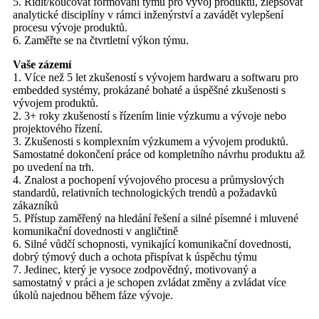
5. Řídit/koučovat formování týmů pro vývoj produktů, zlepšovat
analytické disciplíny v rámci inženýrství a zavádět vylepšení
procesu vývoje produktů.
6. Zaměřte se na čtvrtletní výkon týmu.
Vaše zázemí
1. Více než 5 let zkušeností s vývojem hardwaru a softwaru pro
embedded systémy, prokázané bohaté a úspěšné zkušenosti s
vývojem produktů.
2. 3+ roky zkušeností s řízením linie výzkumu a vývoje nebo
projektového řízení.
3. Zkušenosti s komplexním výzkumem a vývojem produktů.
Samostatné dokončení práce od kompletního návrhu produktu až
po uvedení na trh.
4. Znalost a pochopení vývojového procesu a průmyslových
standardů, relativních technologických trendů a požadavků
zákazníků
5. Přístup zaměřený na hledání řešení a silné písemné i mluvené
komunikační dovednosti v angličtině
6. Silné vůdčí schopnosti, vynikající komunikační dovednosti,
dobrý týmový duch a ochota přispívat k úspěchu týmu
7. Jedinec, který je vysoce zodpovědný, motivovaný a
samostatný v práci a je schopen zvládat změny a zvládat více
úkolů najednou během fáze vývoje.